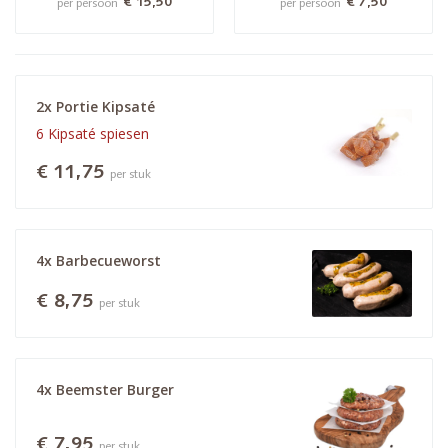
€ 15,50
€ 7,50
per persoon
per persoon
2x Portie Kipsaté
6 Kipsaté spiesen
€ 11,75
per stuk
4x Barbecueworst
€ 8,75
per stuk
4x Beemster Burger
€ 7,95
per stuk