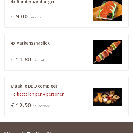
4x Runderhamburger
€ 9,00
per stuk
4x Varkensshaslick
€ 11,80
per stuk
Maak je BBQ compleet!
Te bestellen per 4 personen
€ 12,50
per persoon