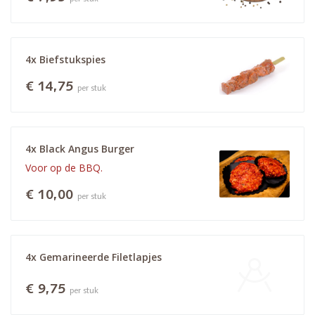
4x Biefstukspies
€ 14,75
per stuk
4x Black Angus Burger
Voor op de BBQ.
€ 10,00
per stuk
4x Gemarineerde Filetlapjes 
€ 9,75
per stuk