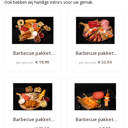
Ook hebben wij handige extra's voor uw gemak.
Barbecue pakket 
Barbecue pakket 
''It's all for you''
''Top of the bill'' 
€ 19,90
€ 22,50
per persoon
per persoon
Barbecue pakket 
Barbecue pakket 
''Feest'' 
''Little friends''